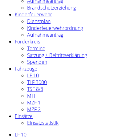
Aufnahmeantrag
Brandschutzerziehung
Kinderfeuerwehr
Dienstplan
Kinderfeuerwehrordnung
Aufnahmeantrag
Förderkreis
Termine
Satzung + Beitrittserklärung
Spenden
Fahrzeuge
LF 10
TLF 3000
TSF 8/8
MTF
MZF 1
MZF 2
Einsätze
Einsatzstatistik
LF 10