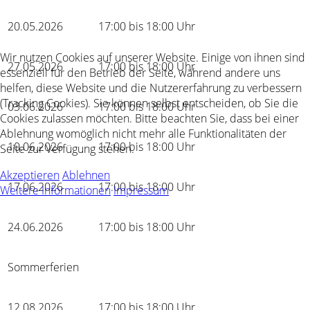
20.05.2026
17:00 bis 18:00 Uhr
Wir nutzen Cookies auf unserer Website. Einige von ihnen sind
27.05.2026
17:00 bis 18:00 Uhr
essenziell für den Betrieb der Seite, während andere uns
helfen, diese Website und die Nutzererfahrung zu verbessern
(Tracking Cookies). Sie können selbst entscheiden, ob Sie die
03.06.2026
17:00 bis 18:00 Uhr
Cookies zulassen möchten. Bitte beachten Sie, dass bei einer
Ablehnung womöglich nicht mehr alle Funktionalitäten der
10.06.2026
17:00 bis 18:00 Uhr
Seite zur Verfügung stehen.
Akzeptieren
Ablehnen
17.06.2026
17:00 bis 18:00 Uhr
Weitere Informationen
Impressum
24.06.2026
17:00 bis 18:00 Uhr
Sommerferien
12.08.2026
17:00 bis 18:00 Uhr