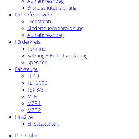
Aufnahmeantrag
Brandschutzerziehung
Kinderfeuerwehr
Dienstplan
Kinderfeuerwehrordnung
Aufnahmeantrag
Förderkreis
Termine
Satzung + Beitrittserklärung
Spenden
Fahrzeuge
LF 10
TLF 3000
TSF 8/8
MTF
MZF 1
MZF 2
Einsätze
Einsatzstatistik
Dienstplan